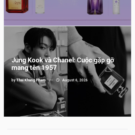
Jung Kook và Chanel: Cuộc gặp gỡ
mang tên 1957
by
Thai Khang Pham
August 6, 2026