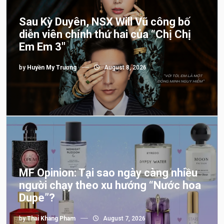
Sau Kỳ Duyên, NSX Will Vũ công bố
diễn viên chính thứ hai của “Chị Chị
Em Em 3″
by
Huyền My Trương
August 8, 2026
MF Opinion: Tại sao ngày càng nhiều
người chạy theo xu hướng “Nước hoa
Dupe”?
by
Thai Khang Pham
August 7, 2026