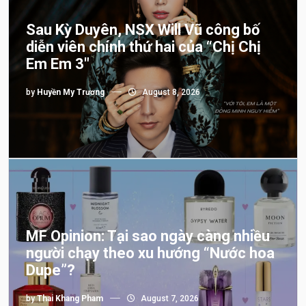
Sau Kỳ Duyên, NSX Will Vũ công bố
diễn viên chính thứ hai của “Chị Chị
Em Em 3″
by
Huyền My Trương
August 8, 2026
MF Opinion: Tại sao ngày càng nhiều
người chạy theo xu hướng “Nước hoa
Dupe”?
by
Thai Khang Pham
August 7, 2026