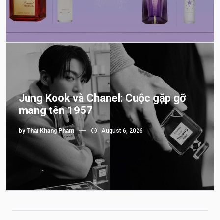
Jung Kook và Chanel: Cuộc gặp gỡ
mang tên 1957
by
Thai Khang Pham
August 6, 2026