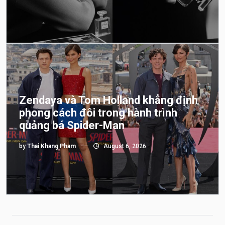
Zendaya và Tom Holland khẳng định
phong cách đôi trong hành trình
quảng bá Spider-Man
by
Thai Khang Pham
August 6, 2026