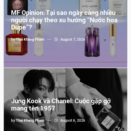
MF Opinion: Tại sao ngày càng nhiều
người chạy theo xu hướng “Nước hoa
Dupe”?
by
Thai Khang Pham
August 7, 2026
Jung Kook và Chanel: Cuộc gặp gỡ
mang tên 1957
by
Thai Khang Pham
August 6, 2026