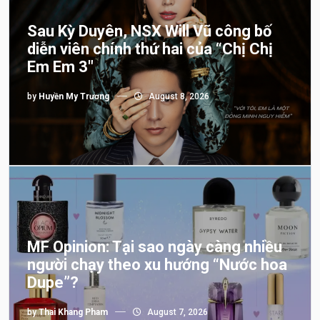
Sau Kỳ Duyên, NSX Will Vũ công bố
diễn viên chính thứ hai của “Chị Chị
Em Em 3″
by
Huyền My Trương
August 8, 2026
MF Opinion: Tại sao ngày càng nhiều
người chạy theo xu hướng “Nước hoa
Dupe”?
by
Thai Khang Pham
August 7, 2026