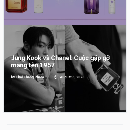
Jung Kook và Chanel: Cuộc gặp gỡ
mang tên 1957
by
Thai Khang Pham
August 6, 2026