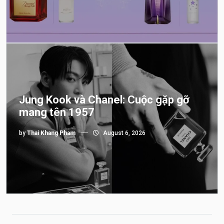
Jung Kook và Chanel: Cuộc gặp gỡ
mang tên 1957
by
Thai Khang Pham
August 6, 2026