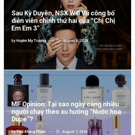
Sau Kỳ Duyên, NSX Will Vũ công bố
diễn viên chính thứ hai của “Chị Chị
Em Em 3″
by
Huyền My Trương
August 8, 2026
MF Opinion: Tại sao ngày càng nhiều
người chạy theo xu hướng “Nước hoa
Dupe”?
by
Thai Khang Pham
August 7, 2026