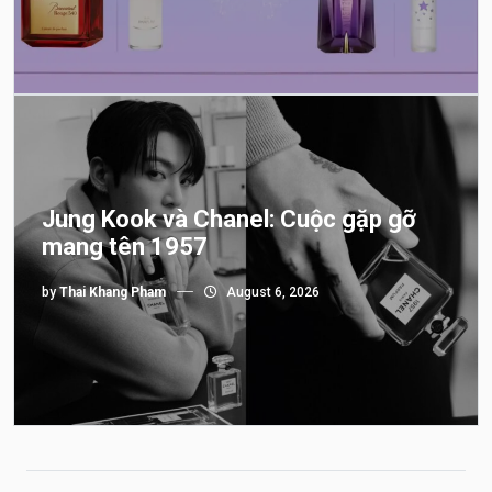
Jung Kook và Chanel: Cuộc gặp gỡ
mang tên 1957
by
Thai Khang Pham
August 6, 2026