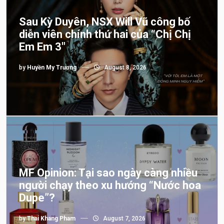
Sau Kỳ Duyên, NSX Will Vũ công bố
diễn viên chính thứ hai của “Chị Chị
Em Em 3″
by
Huyền My Trương
August 8, 2026
MF Opinion: Tại sao ngày càng nhiều
người chạy theo xu hướng “Nước hoa
Dupe”?
by
Thai Khang Pham
August 7, 2026