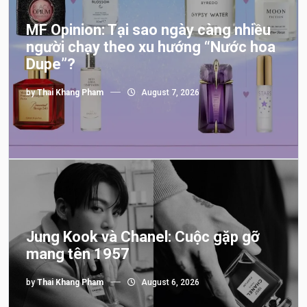
MF Opinion: Tại sao ngày càng nhiều
người chạy theo xu hướng “Nước hoa
Dupe”?
by
Thai Khang Pham
August 7, 2026
Jung Kook và Chanel: Cuộc gặp gỡ
mang tên 1957
by
Thai Khang Pham
August 6, 2026