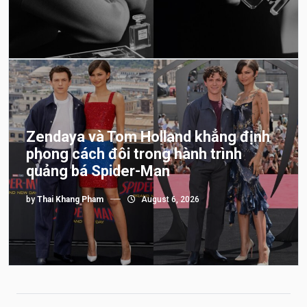
Zendaya và Tom Holland khẳng định
phong cách đôi trong hành trình
quảng bá Spider-Man
by
Thai Khang Pham
August 6, 2026