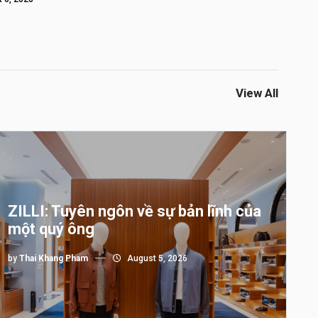
View All
ZILLI: Tuyên ngôn về sự bản lĩnh của
một quý ông
by
Thai Khang Pham
August 5, 2026