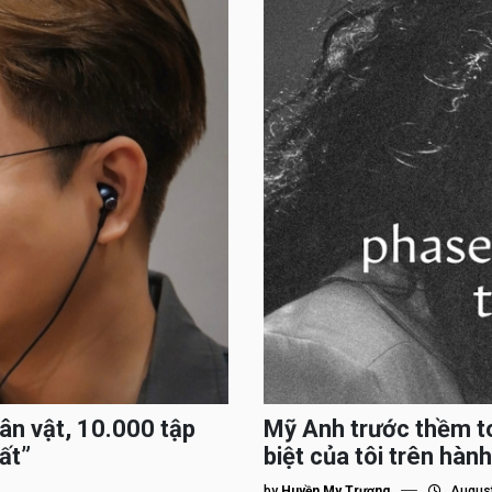
hân vật, 10.000 tập
Mỹ Anh trước thềm to
ất”
biệt của tôi trên hành
by
Huyền My Trương
August