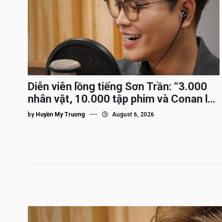
Diễn viên lồng tiếng Sơn Trần: “3.000
nhân vật, 10.000 tập phim và Conan là
nhân vật gắn bó lâu nhất”
by
Huyền My Trương
August 6, 2026