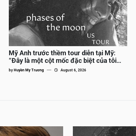
Mỹ Anh trước thềm tour diễn tại Mỹ:
“Đây là một cột mốc đặc biệt của tôi
trên hành trình đi quốc tế”
by
Huyền My Trương
August 6, 2026