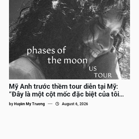
Mỹ Anh trước thềm tour diễn tại Mỹ:
“Đây là một cột mốc đặc biệt của tôi
trên hành trình đi quốc tế”
by
Huyền My Trương
August 6, 2026