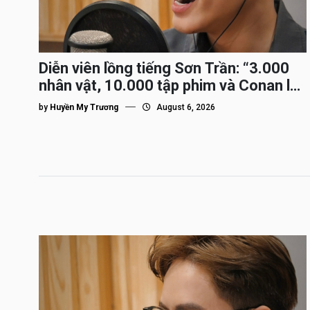
Diễn viên lồng tiếng Sơn Trần: “3.000
nhân vật, 10.000 tập phim và Conan là
nhân vật gắn bó lâu nhất”
by
Huyền My Trương
August 6, 2026