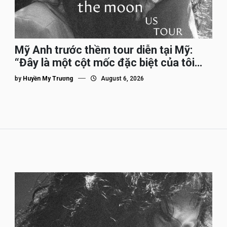
Mỹ Anh trước thềm tour diễn tại Mỹ:
“Đây là một cột mốc đặc biệt của tôi
trên hành trình đi quốc tế”
by
Huyền My Trương
August 6, 2026