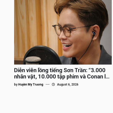
Diễn viên lồng tiếng Sơn Trần: “3.000
nhân vật, 10.000 tập phim và Conan là
nhân vật gắn bó lâu nhất”
by
Huyền My Trương
August 6, 2026