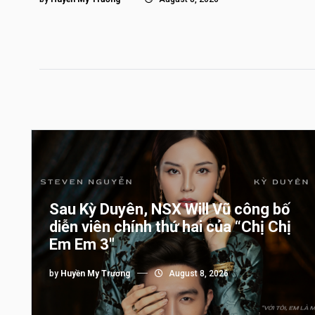
Sau Kỳ Duyên, NSX Will Vũ công bố
diễn viên chính thứ hai của “Chị Chị
Em Em 3″
by
Huyền My Trương
August 8, 2026