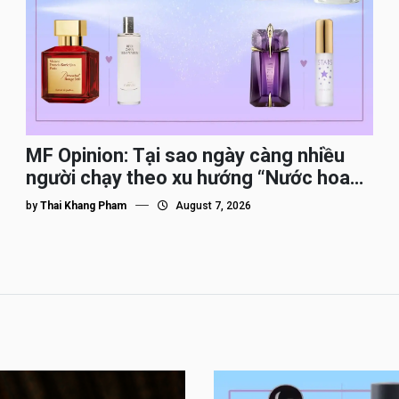
MF Opinion: Tại sao ngày càng nhiều
người chạy theo xu hướng “Nước hoa
Dupe”?
by
Thai Khang Pham
August 7, 2026