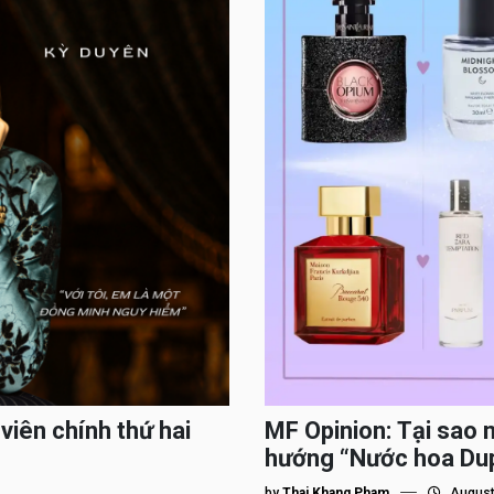
viên chính thứ hai
MF Opinion: Tại sao 
hướng “Nước hoa Du
by
Thai Khang Pham
August