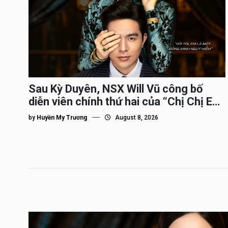
Sau Kỳ Duyên, NSX Will Vũ công bố
diễn viên chính thứ hai của “Chị Chị Em
Em 3″
by
Huyền My Trương
August 8, 2026