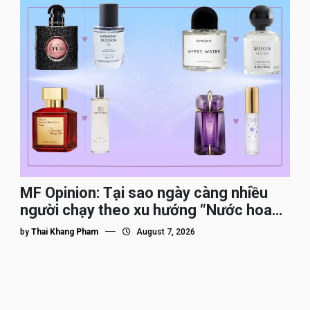
MF Opinion: Tại sao ngày càng nhiều
người chạy theo xu hướng “Nước hoa
Dupe”?
by
Thai Khang Pham
August 7, 2026