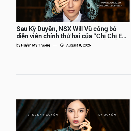
Sau Kỳ Duyên, NSX Will Vũ công bố
diễn viên chính thứ hai của “Chị Chị Em
Em 3″
by
Huyền My Trương
August 8, 2026