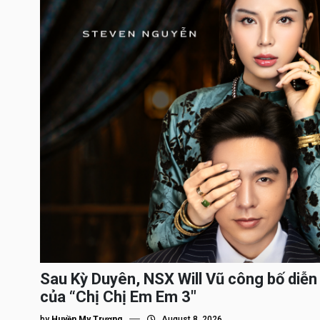
Sau Kỳ Duyên, NSX Will Vũ công bố diễn 
của “Chị Chị Em Em 3″
by
Huyền My Trương
August 8, 2026