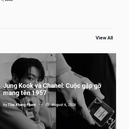
View All
Jung Kook và Chanel: Cuộc gặp gỡ
mang tên 1957
by
Thai Khang Pham
August 6, 2026