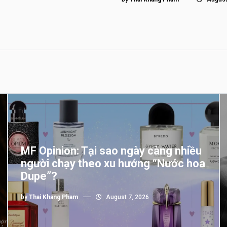
MF Opinion: Tại sao ngày càng nhiều
người chạy theo xu hướng “Nước hoa
Dupe”?
by
Thai Khang Pham
August 7, 2026