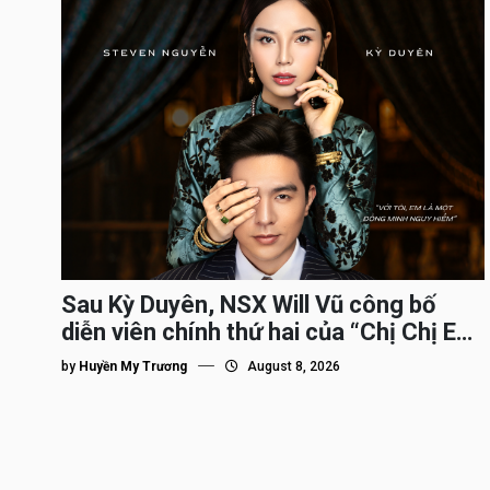
Sau Kỳ Duyên, NSX Will Vũ công bố
diễn viên chính thứ hai của “Chị Chị Em
Em 3″
by
Huyền My Trương
August 8, 2026