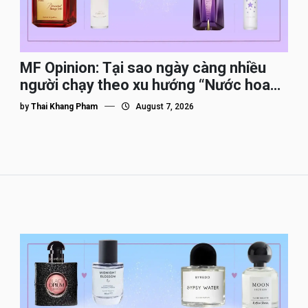
MF Opinion: Tại sao ngày càng nhiều
người chạy theo xu hướng “Nước hoa
Dupe”?
by
Thai Khang Pham
August 7, 2026