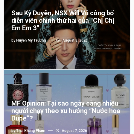
Sau Kỳ Duyên, NSX Will Vũ công bố
diễn viên chính thứ hai của “Chị Chị
Em Em 3″
by
Huyền My Trương
August 8, 2026
MF Opinion: Tại sao ngày càng nhiều
người chạy theo xu hướng “Nước hoa
Dupe”?
by
Thai Khang Pham
August 7, 2026