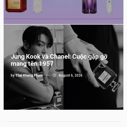
Jung Kook và Chanel: Cuộc gặp gỡ
mang tên 1957
by
Thai Khang Pham
August 6, 2026