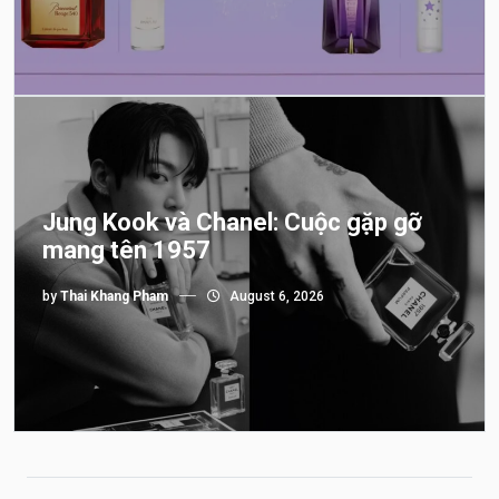
Jung Kook và Chanel: Cuộc gặp gỡ
mang tên 1957
by
Thai Khang Pham
August 6, 2026