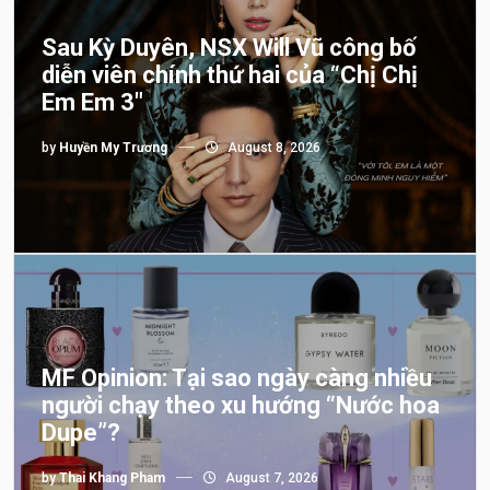
Sau Kỳ Duyên, NSX Will Vũ công bố
diễn viên chính thứ hai của “Chị Chị
Em Em 3″
by
Huyền My Trương
August 8, 2026
MF Opinion: Tại sao ngày càng nhiều
người chạy theo xu hướng “Nước hoa
Dupe”?
by
Thai Khang Pham
August 7, 2026