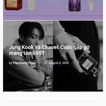
Jung Kook và Chanel: Cuộc gặp gỡ
mang tên 1957
by
Thai Khang Pham
August 6, 2026