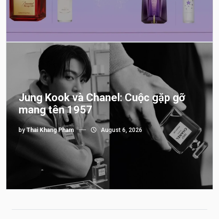
Jung Kook và Chanel: Cuộc gặp gỡ
mang tên 1957
by
Thai Khang Pham
August 6, 2026