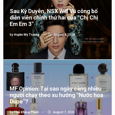
Sau Kỳ Duyên, NSX Will Vũ công bố
diễn viên chính thứ hai của “Chị Chị
Em Em 3″
by
Huyền My Trương
August 8, 2026
MF Opinion: Tại sao ngày càng nhiều
người chạy theo xu hướng “Nước hoa
Dupe”?
by
Thai Khang Pham
August 7, 2026