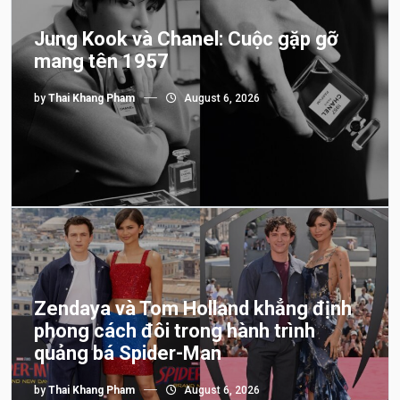
Jung Kook và Chanel: Cuộc gặp gỡ
mang tên 1957
by
Thai Khang Pham
August 6, 2026
Zendaya và Tom Holland khẳng định
phong cách đôi trong hành trình
quảng bá Spider-Man
by
Thai Khang Pham
August 6, 2026