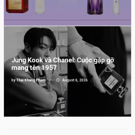
Jung Kook và Chanel: Cuộc gặp gỡ
mang tên 1957
by
Thai Khang Pham
August 6, 2026