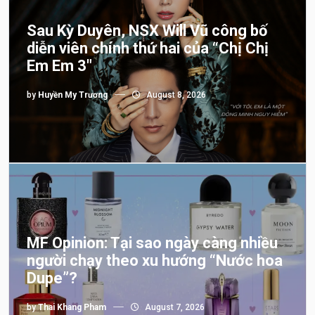
Sau Kỳ Duyên, NSX Will Vũ công bố
diễn viên chính thứ hai của “Chị Chị
Em Em 3″
by
Huyền My Trương
August 8, 2026
MF Opinion: Tại sao ngày càng nhiều
người chạy theo xu hướng “Nước hoa
Dupe”?
by
Thai Khang Pham
August 7, 2026