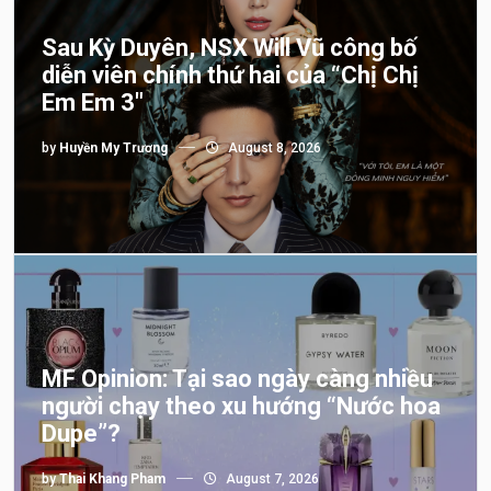
Sau Kỳ Duyên, NSX Will Vũ công bố
diễn viên chính thứ hai của “Chị Chị
Em Em 3″
by
Huyền My Trương
August 8, 2026
MF Opinion: Tại sao ngày càng nhiều
người chạy theo xu hướng “Nước hoa
Dupe”?
by
Thai Khang Pham
August 7, 2026