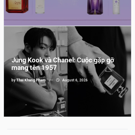
Jung Kook và Chanel: Cuộc gặp gỡ
mang tên 1957
by
Thai Khang Pham
August 6, 2026