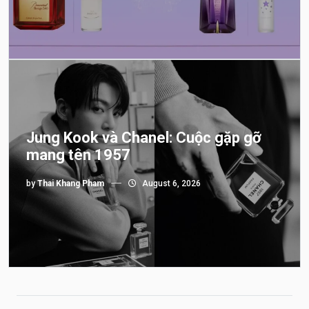
Jung Kook và Chanel: Cuộc gặp gỡ
mang tên 1957
by
Thai Khang Pham
August 6, 2026