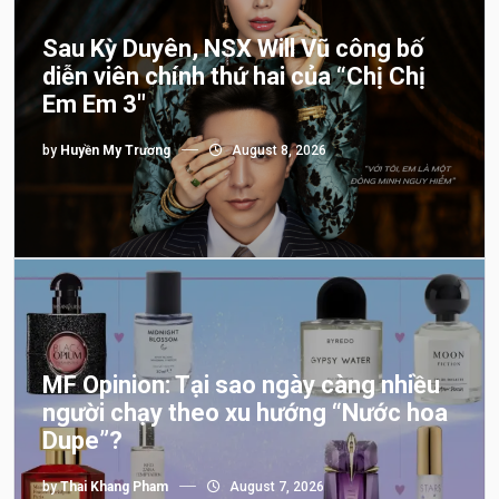
Sau Kỳ Duyên, NSX Will Vũ công bố
diễn viên chính thứ hai của “Chị Chị
Em Em 3″
by
Huyền My Trương
August 8, 2026
MF Opinion: Tại sao ngày càng nhiều
người chạy theo xu hướng “Nước hoa
Dupe”?
by
Thai Khang Pham
August 7, 2026