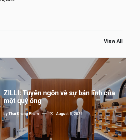
View All
ZILLI: Tuyên ngôn về sự bản lĩnh của
một quý ông
by
Thai Khang Pham
August 5, 2026