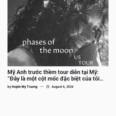
Mỹ Anh trước thềm tour diễn tại Mỹ:
“Đây là một cột mốc đặc biệt của tôi
trên hành trình đi quốc tế”
by
Huyền My Trương
August 6, 2026