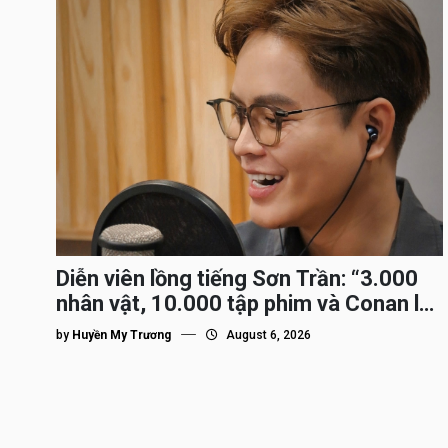
Diễn viên lồng tiếng Sơn Trần: “3.000
nhân vật, 10.000 tập phim và Conan là
nhân vật gắn bó lâu nhất”
by
Huyền My Trương
August 6, 2026