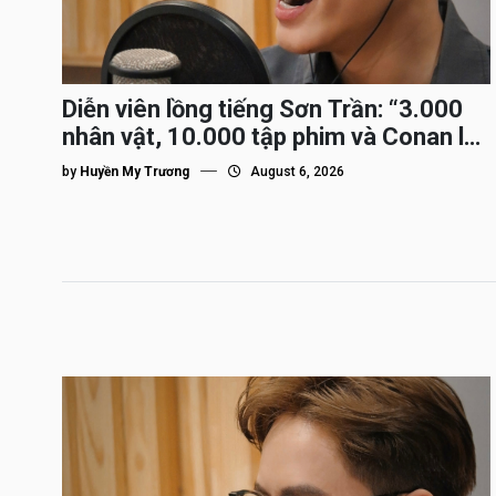
Diễn viên lồng tiếng Sơn Trần: “3.000
nhân vật, 10.000 tập phim và Conan là
nhân vật gắn bó lâu nhất”
by
Huyền My Trương
August 6, 2026