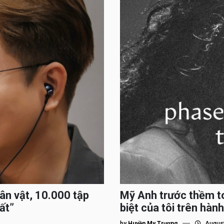
hân vật, 10.000 tập
Mỹ Anh trước thềm to
ất”
biệt của tôi trên hành
by
Huyền My Trương
August