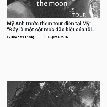
Mỹ Anh trước thềm tour diễn tại Mỹ:
“Đây là một cột mốc đặc biệt của tôi
trên hành trình đi quốc tế”
by
Huyền My Trương
August 6, 2026