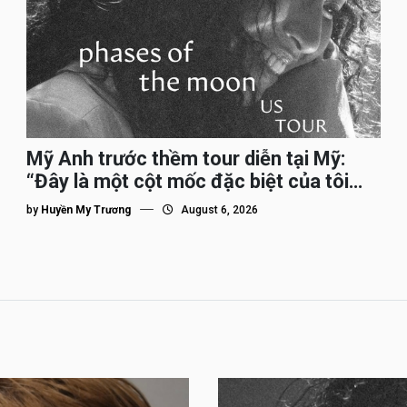
Mỹ Anh trước thềm tour diễn tại Mỹ:
“Đây là một cột mốc đặc biệt của tôi
trên hành trình đi quốc tế”
by
Huyền My Trương
August 6, 2026