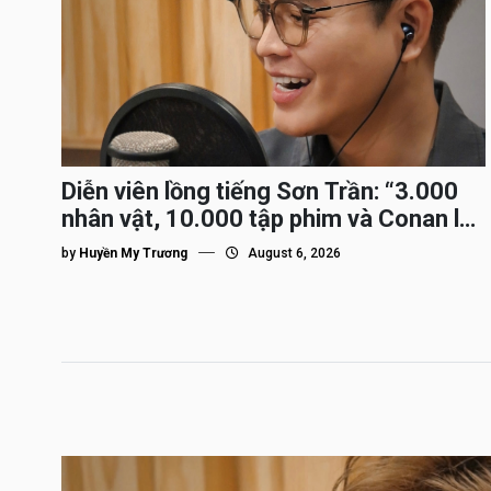
Diễn viên lồng tiếng Sơn Trần: “3.000
nhân vật, 10.000 tập phim và Conan là
nhân vật gắn bó lâu nhất”
by
Huyền My Trương
August 6, 2026