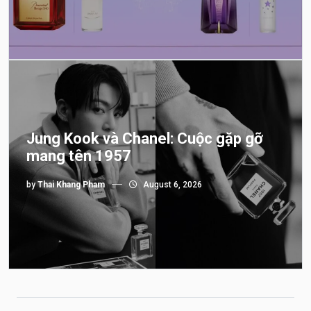
Jung Kook và Chanel: Cuộc gặp gỡ
mang tên 1957
by
Thai Khang Pham
August 6, 2026