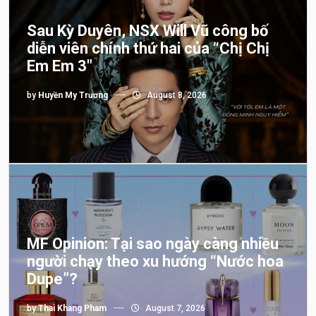
Sau Kỳ Duyên, NSX Will Vũ công bố
diễn viên chính thứ hai của “Chị Chị
Em Em 3″
by
Huyền My Trương
August 8, 2026
MF Opinion: Tại sao ngày càng nhiều
người chạy theo xu hướng “Nước hoa
Dupe”?
by
Thai Khang Pham
August 7, 2026