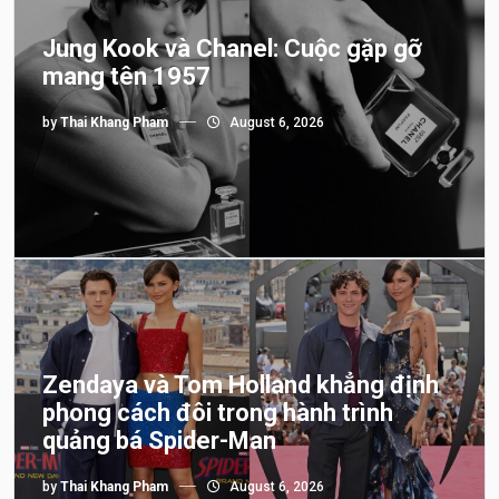
Jung Kook và Chanel: Cuộc gặp gỡ
mang tên 1957
by
Thai Khang Pham
August 6, 2026
Zendaya và Tom Holland khẳng định
phong cách đôi trong hành trình
quảng bá Spider-Man
by
Thai Khang Pham
August 6, 2026