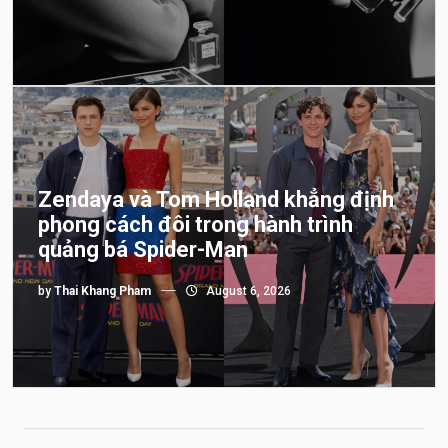
Zendaya và Tom Holland khẳng định
phong cách đôi trong hành trình
quảng bá Spider-Man
by
Thai Khang Pham
August 6, 2026