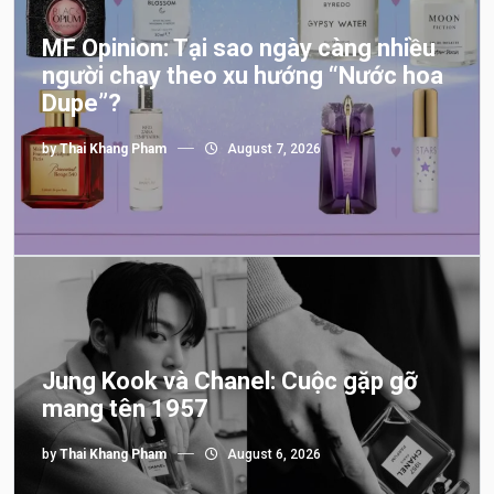
MF Opinion: Tại sao ngày càng nhiều
người chạy theo xu hướng “Nước hoa
Dupe”?
by
Thai Khang Pham
August 7, 2026
Jung Kook và Chanel: Cuộc gặp gỡ
mang tên 1957
by
Thai Khang Pham
August 6, 2026