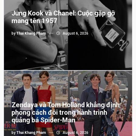
Jung Kook và Chanel: Cuộc gặp gỡ
mang tên 1957
by
Thai Khang Pham
August 6, 2026
Zendaya và Tom Holland khẳng định
phong cách đôi trong hành trình
quảng bá Spider-Man
by
Thai Khang Pham
August 6, 2026