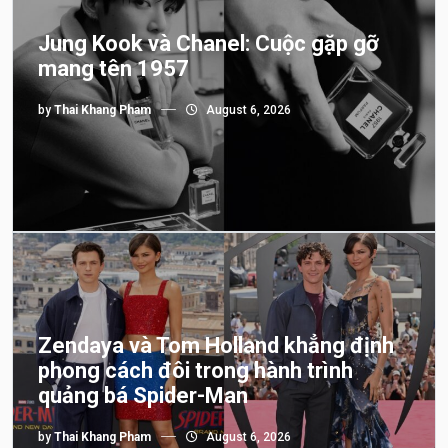
Jung Kook và Chanel: Cuộc gặp gỡ
mang tên 1957
by
Thai Khang Pham
August 6, 2026
Zendaya và Tom Holland khẳng định
phong cách đôi trong hành trình
quảng bá Spider-Man
by
Thai Khang Pham
August 6, 2026