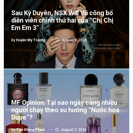
Sau Kỳ Duyên, NSX Will Vũ công bố
diễn viên chính thứ hai của “Chị Chị
Em Em 3″
by
Huyền My Trương
August 8, 2026
MF Opinion: Tại sao ngày càng nhiều
người chạy theo xu hướng “Nước hoa
Dupe”?
by
Thai Khang Pham
August 7, 2026