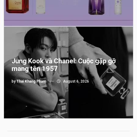
Jung Kook và Chanel: Cuộc gặp gỡ
mang tên 1957
by
Thai Khang Pham
August 6, 2026