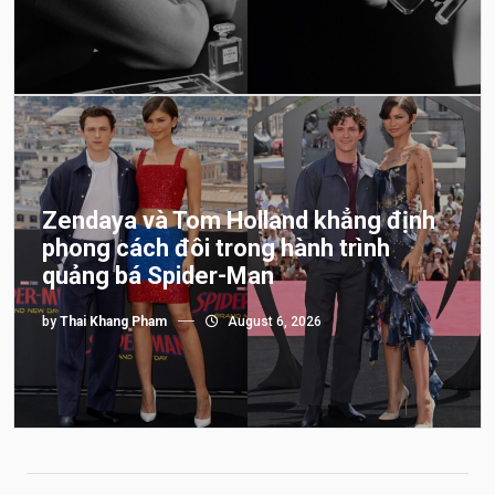
Zendaya và Tom Holland khẳng định
phong cách đôi trong hành trình
quảng bá Spider-Man
by
Thai Khang Pham
August 6, 2026