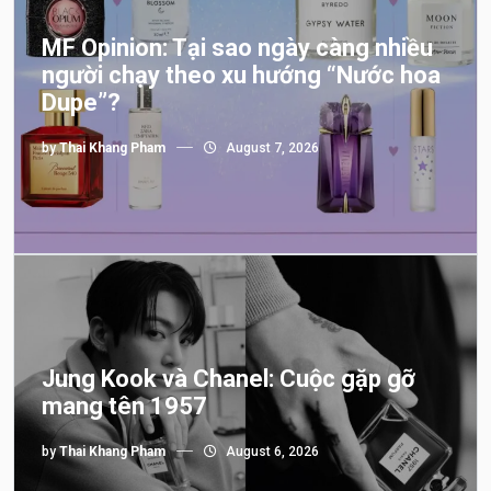
MF Opinion: Tại sao ngày càng nhiều
người chạy theo xu hướng “Nước hoa
Dupe”?
by
Thai Khang Pham
August 7, 2026
Jung Kook và Chanel: Cuộc gặp gỡ
mang tên 1957
by
Thai Khang Pham
August 6, 2026