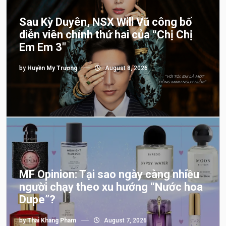
Sau Kỳ Duyên, NSX Will Vũ công bố
diễn viên chính thứ hai của “Chị Chị
Em Em 3″
by
Huyền My Trương
August 8, 2026
MF Opinion: Tại sao ngày càng nhiều
người chạy theo xu hướng “Nước hoa
Dupe”?
by
Thai Khang Pham
August 7, 2026