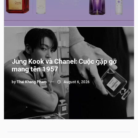
Jung Kook và Chanel: Cuộc gặp gỡ
mang tên 1957
by
Thai Khang Pham
August 6, 2026