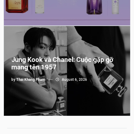
Jung Kook và Chanel: Cuộc gặp gỡ
mang tên 1957
by
Thai Khang Pham
August 6, 2026