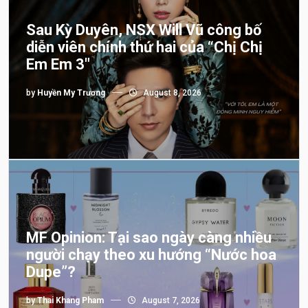
Sau Kỳ Duyên, NSX Will Vũ công bố
diễn viên chính thứ hai của “Chị Chị
Em Em 3″
by
Huyền My Trương
August 8, 2026
MF Opinion: Tại sao ngày càng nhiều
người chạy theo xu hướng “Nước hoa
Dupe”?
by
Thai Khang Pham
August 7, 2026