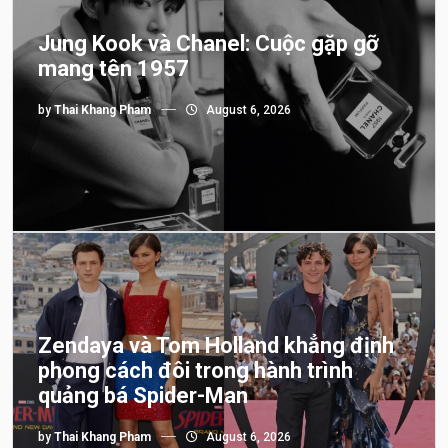
Jung Kook và Chanel: Cuộc gặp gỡ
mang tên 1957
by
Thai Khang Pham
August 6, 2026
Zendaya và Tom Holland khẳng định
phong cách đôi trong hành trình
quảng bá Spider-Man
by
Thai Khang Pham
August 6, 2026