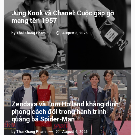
Jung Kook và Chanel: Cuộc gặp gỡ
mang tên 1957
by
Thai Khang Pham
August 6, 2026
Zendaya và Tom Holland khẳng định
phong cách đôi trong hành trình
quảng bá Spider-Man
by
Thai Khang Pham
August 6, 2026