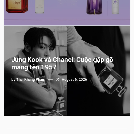
Jung Kook và Chanel: Cuộc gặp gỡ
mang tên 1957
by
Thai Khang Pham
August 6, 2026