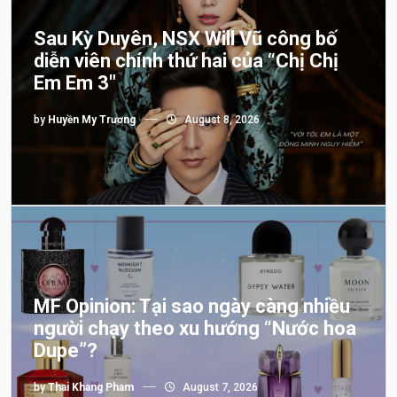
Sau Kỳ Duyên, NSX Will Vũ công bố
diễn viên chính thứ hai của “Chị Chị
Em Em 3″
by
Huyền My Trương
August 8, 2026
MF Opinion: Tại sao ngày càng nhiều
người chạy theo xu hướng “Nước hoa
Dupe”?
by
Thai Khang Pham
August 7, 2026