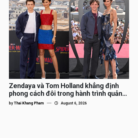
Zendaya và Tom Holland khẳng định
phong cách đôi trong hành trình quảng
bá Spider-Man
by
Thai Khang Pham
August 6, 2026