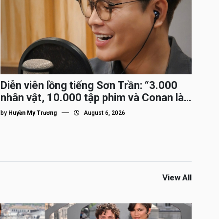
Diễn viên lồng tiếng Sơn Trần: “3.000
nhân vật, 10.000 tập phim và Conan là
nhân vật gắn bó lâu nhất”
by
Huyền My Trương
August 6, 2026
View All