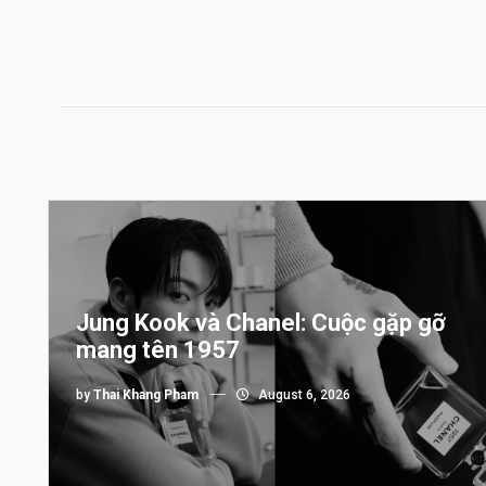
Jung Kook và Chanel: Cuộc gặp gỡ
mang tên 1957
by
Thai Khang Pham
August 6, 2026