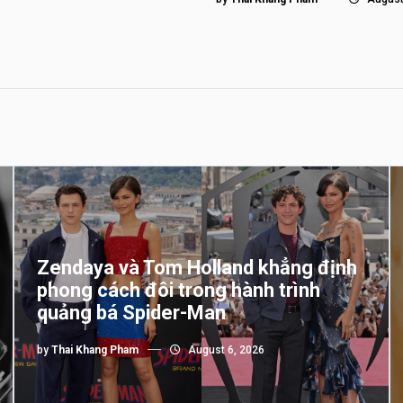
Zendaya và Tom Holland khẳng định
phong cách đôi trong hành trình
quảng bá Spider-Man
by
Thai Khang Pham
August 6, 2026