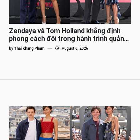
Zendaya và Tom Holland khẳng định
phong cách đôi trong hành trình quảng
bá Spider-Man
by
Thai Khang Pham
August 6, 2026