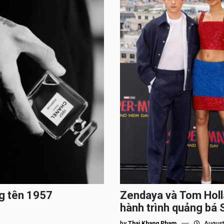
g tên 1957
Zendaya và Tom Holl
hành trình quảng bá
by
Thai Khang Pham
August