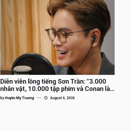
Diễn viên lồng tiếng Sơn Trần: “3.000
nhân vật, 10.000 tập phim và Conan là
nhân vật gắn bó lâu nhất”
by
Huyền My Trương
August 6, 2026