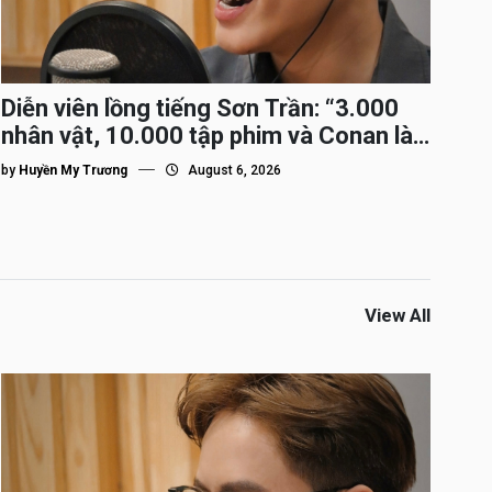
Diễn viên lồng tiếng Sơn Trần: “3.000
nhân vật, 10.000 tập phim và Conan là
nhân vật gắn bó lâu nhất”
by
Huyền My Trương
August 6, 2026
View All