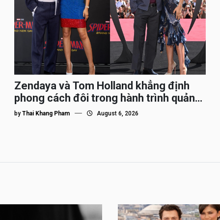
Zendaya và Tom Holland khẳng định
phong cách đôi trong hành trình quảng
bá Spider-Man
by
Thai Khang Pham
August 6, 2026