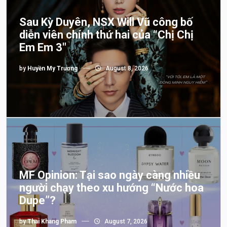
Sau Kỳ Duyên, NSX Will Vũ công bố
diễn viên chính thứ hai của “Chị Chị
Em Em 3″
by
Huyền My Trương
August 8, 2026
MF Opinion: Tại sao ngày càng nhiều
người chạy theo xu hướng “Nước hoa
Dupe”?
by
Thai Khang Pham
August 7, 2026