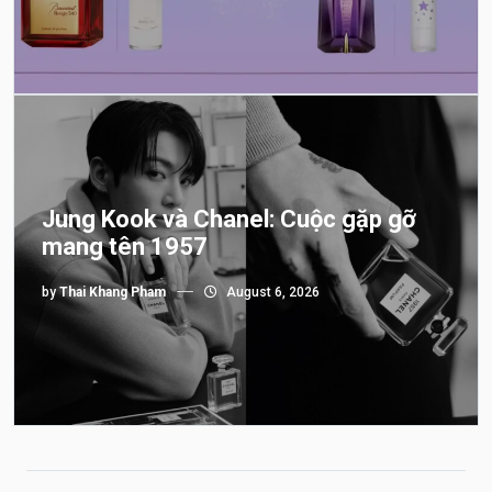
Jung Kook và Chanel: Cuộc gặp gỡ
mang tên 1957
by
Thai Khang Pham
August 6, 2026