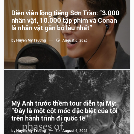
Diễn viên lồng tiếng Sơn Trần: “3.000
nhân vật, 10.000 tập phim và Conan
là nhân vật gắn bó lâu nhất”
by
Huyền My Trương
August 6, 2026
Mỹ Anh trước thềm tour diễn tại Mỹ:
“Đây là một cột mốc đặc biệt của tôi
trên hành trình đi quốc tế”
by
Huyền My Trương
August 6, 2026