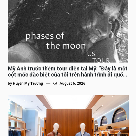
Mỹ Anh trước thềm tour diễn tại Mỹ: “Đây là một
cột mốc đặc biệt của tôi trên hành trình đi quốc
tế”
by
Huyền My Trương
August 6, 2026