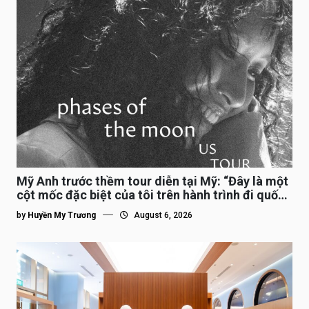
Mỹ Anh trước thềm tour diễn tại Mỹ: “Đây là một
cột mốc đặc biệt của tôi trên hành trình đi quốc
tế”
by
Huyền My Trương
August 6, 2026