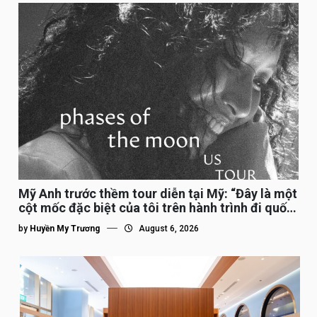
Mỹ Anh trước thềm tour diễn tại Mỹ: “Đây là một
cột mốc đặc biệt của tôi trên hành trình đi quốc
tế”
by
Huyền My Trương
August 6, 2026