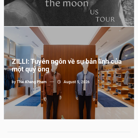
ZILLI: Tuyên ngôn về sự bản lĩnh của
một quý ông
by
Thai Khang Pham
August 5, 2026