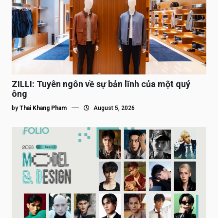
ZILLI: Tuyên ngôn về sự bản lĩnh của một quý
ông
by
Thai Khang Pham
August 5, 2026