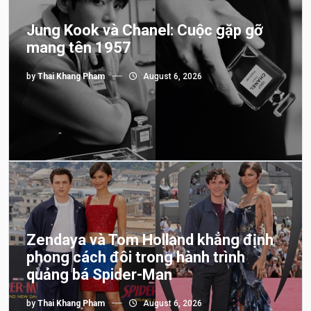
Jung Kook và Chanel: Cuộc gặp gỡ
mang tên 1957
by
Thai Khang Pham
August 6, 2026
Zendaya và Tom Holland khẳng định
phong cách đôi trong hành trình
quảng bá Spider-Man
by
Thai Khang Pham
August 6, 2026