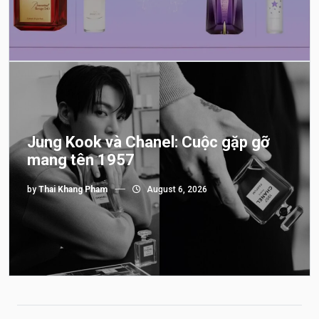
Jung Kook và Chanel: Cuộc gặp gỡ
mang tên 1957
by
Thai Khang Pham
August 6, 2026