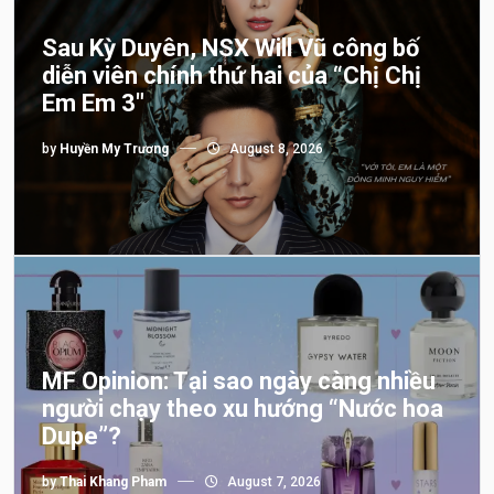
Sau Kỳ Duyên, NSX Will Vũ công bố
diễn viên chính thứ hai của “Chị Chị
Em Em 3″
by
Huyền My Trương
August 8, 2026
MF Opinion: Tại sao ngày càng nhiều
người chạy theo xu hướng “Nước hoa
Dupe”?
by
Thai Khang Pham
August 7, 2026