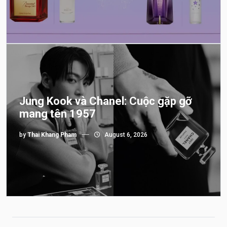
Jung Kook và Chanel: Cuộc gặp gỡ
mang tên 1957
by
Thai Khang Pham
August 6, 2026