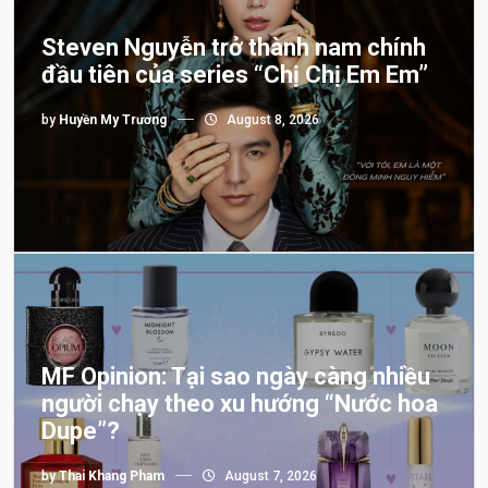
Steven Nguyễn trở thành nam chính
đầu tiên của series “Chị Chị Em Em”
by
Huyền My Trương
August 8, 2026
MF Opinion: Tại sao ngày càng nhiều
người chạy theo xu hướng “Nước hoa
Dupe”?
by
Thai Khang Pham
August 7, 2026