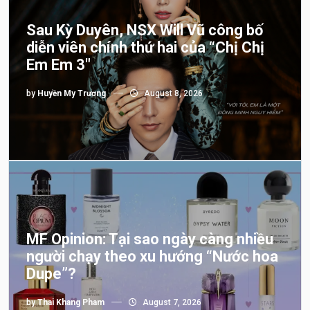
Sau Kỳ Duyên, NSX Will Vũ công bố
diễn viên chính thứ hai của “Chị Chị
Em Em 3″
by
Huyền My Trương
August 8, 2026
MF Opinion: Tại sao ngày càng nhiều
người chạy theo xu hướng “Nước hoa
Dupe”?
by
Thai Khang Pham
August 7, 2026