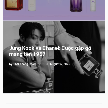
Jung Kook và Chanel: Cuộc gặp gỡ
mang tên 1957
by
Thai Khang Pham
August 6, 2026