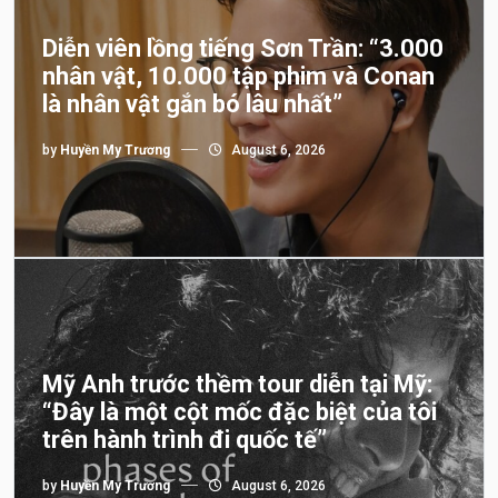
Diễn viên lồng tiếng Sơn Trần: “3.000
nhân vật, 10.000 tập phim và Conan
là nhân vật gắn bó lâu nhất”
by
Huyền My Trương
August 6, 2026
Mỹ Anh trước thềm tour diễn tại Mỹ:
“Đây là một cột mốc đặc biệt của tôi
trên hành trình đi quốc tế”
by
Huyền My Trương
August 6, 2026