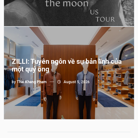
ZILLI: Tuyên ngôn về sự bản lĩnh của
một quý ông
by
Thai Khang Pham
August 5, 2026