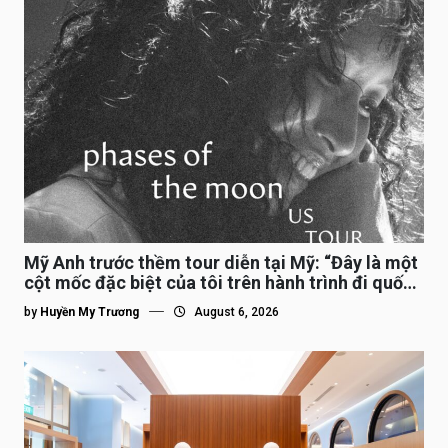
Mỹ Anh trước thềm tour diễn tại Mỹ: “Đây là một
cột mốc đặc biệt của tôi trên hành trình đi quốc
tế”
by
Huyền My Trương
August 6, 2026