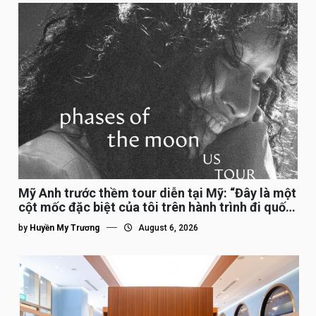
Mỹ Anh trước thềm tour diễn tại Mỹ: “Đây là một
cột mốc đặc biệt của tôi trên hành trình đi quốc
tế”
by
Huyền My Trương
August 6, 2026