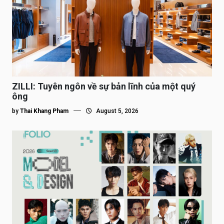
ZILLI: Tuyên ngôn về sự bản lĩnh của một quý
ông
by
Thai Khang Pham
August 5, 2026