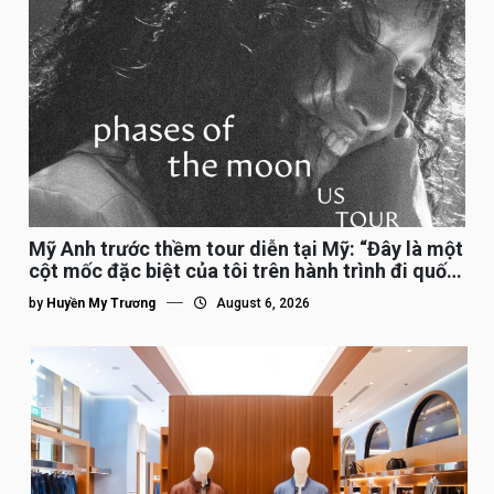
Mỹ Anh trước thềm tour diễn tại Mỹ: “Đây là một
cột mốc đặc biệt của tôi trên hành trình đi quốc
tế”
by
Huyền My Trương
August 6, 2026