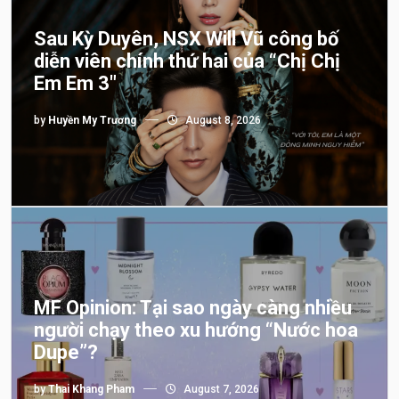
Sau Kỳ Duyên, NSX Will Vũ công bố
diễn viên chính thứ hai của “Chị Chị
Em Em 3″
by
Huyền My Trương
August 8, 2026
MF Opinion: Tại sao ngày càng nhiều
người chạy theo xu hướng “Nước hoa
Dupe”?
by
Thai Khang Pham
August 7, 2026