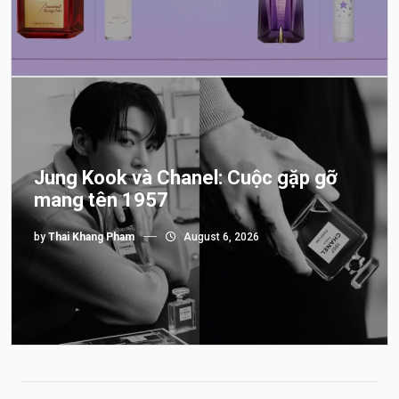
Jung Kook và Chanel: Cuộc gặp gỡ
mang tên 1957
by
Thai Khang Pham
August 6, 2026