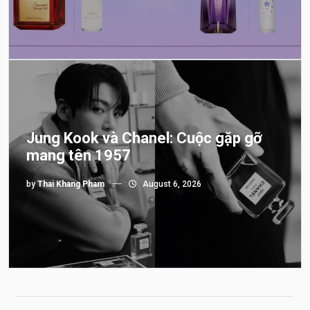
Jung Kook và Chanel: Cuộc gặp gỡ
mang tên 1957
by
Thai Khang Pham
August 6, 2026