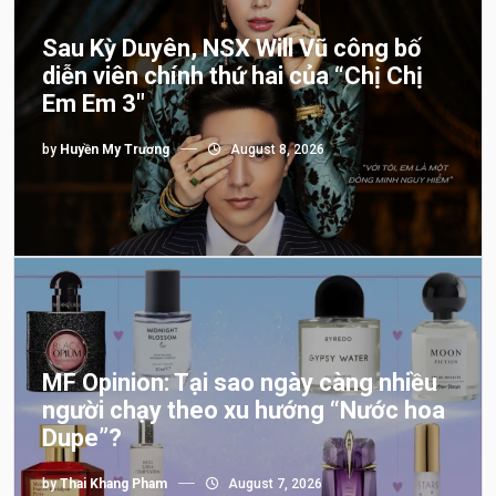
Sau Kỳ Duyên, NSX Will Vũ công bố
diễn viên chính thứ hai của “Chị Chị
Em Em 3″
by
Huyền My Trương
August 8, 2026
MF Opinion: Tại sao ngày càng nhiều
người chạy theo xu hướng “Nước hoa
Dupe”?
by
Thai Khang Pham
August 7, 2026