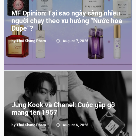
MF Opinion: Tại sao ngày càng nhiều
người chạy theo xu hướng “Nước hoa
Dupe”?
by
Thai Khang Pham
August 7, 2026
Jung Kook và Chanel: Cuộc gặp gỡ
mang tên 1957
by
Thai Khang Pham
August 6, 2026