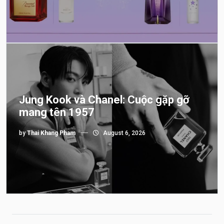
Jung Kook và Chanel: Cuộc gặp gỡ
mang tên 1957
by
Thai Khang Pham
August 6, 2026