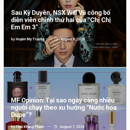
Sau Kỳ Duyên, NSX Will Vũ công bố
diễn viên chính thứ hai của “Chị Chị
Em Em 3″
by
Huyền My Trương
August 8, 2026
MF Opinion: Tại sao ngày càng nhiều
người chạy theo xu hướng “Nước hoa
Dupe”?
by
Thai Khang Pham
August 7, 2026