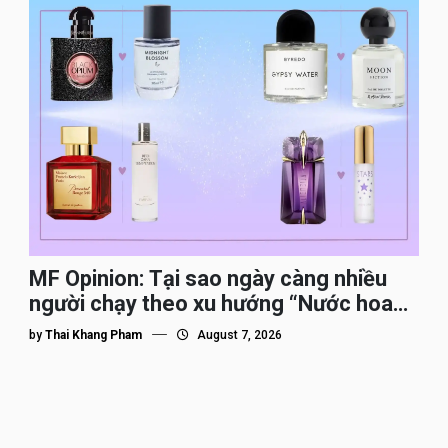
MF Opinion: Tại sao ngày càng nhiều
người chạy theo xu hướng “Nước hoa
Dupe”?
by
Thai Khang Pham
August 7, 2026