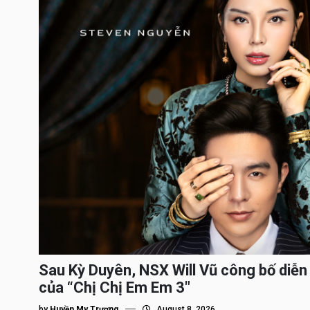
Sau Kỳ Duyên, NSX Will Vũ công bố diễn 
của “Chị Chị Em Em 3″
by
Huyền My Trương
August 8, 2026