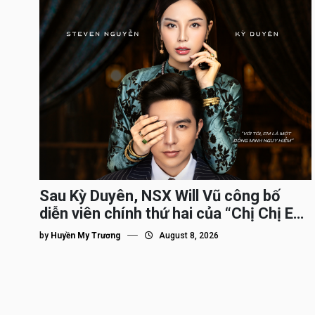
Sau Kỳ Duyên, NSX Will Vũ công bố
diễn viên chính thứ hai của “Chị Chị Em
Em 3″
by
Huyền My Trương
August 8, 2026