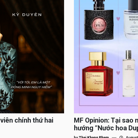
viên chính thứ hai
MF Opinion: Tại sao 
hướng “Nước hoa Du
by
Thai Khang Pham
August