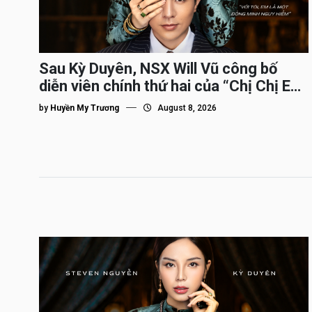
Sau Kỳ Duyên, NSX Will Vũ công bố
diễn viên chính thứ hai của “Chị Chị Em
Em 3″
by
Huyền My Trương
August 8, 2026