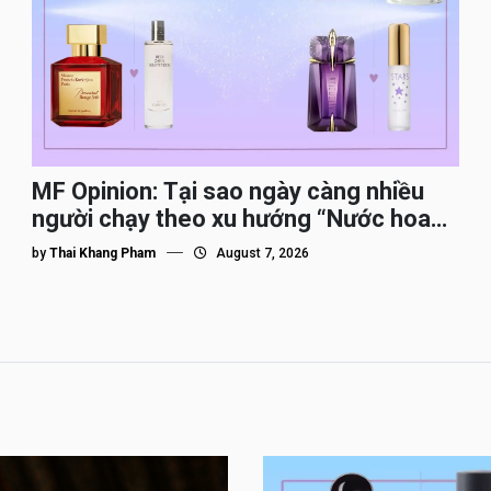
MF Opinion: Tại sao ngày càng nhiều
người chạy theo xu hướng “Nước hoa
Dupe”?
by
Thai Khang Pham
August 7, 2026