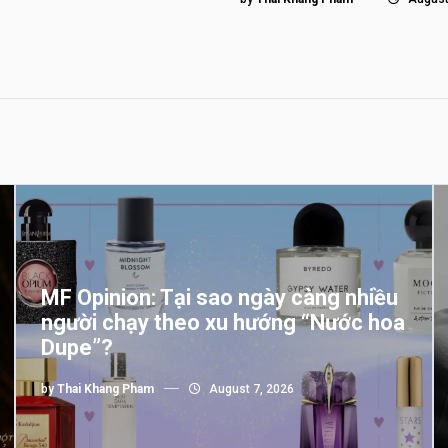
MF Opinion: Tại sao ngày càng nhiều
người chạy theo xu hướng “Nước hoa
Dupe”?
by
Thai Khang Pham
August 7, 2026