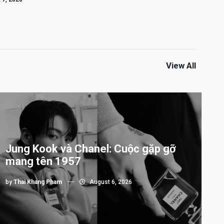
View All
Jung Kook và Chanel: Cuộc gặp gỡ
mang tên 1957
by
Thai Khang Pham
August 6, 2026