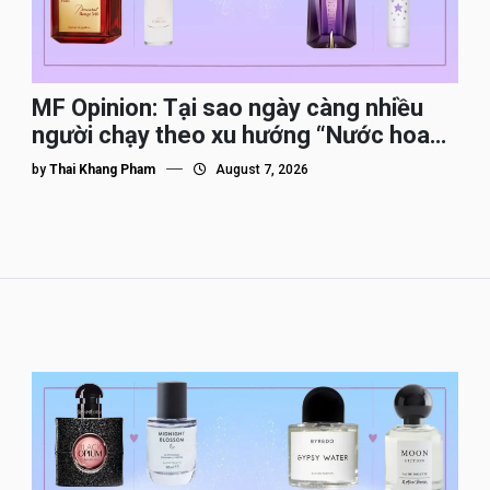
MF Opinion: Tại sao ngày càng nhiều
người chạy theo xu hướng “Nước hoa
Dupe”?
by
Thai Khang Pham
August 7, 2026