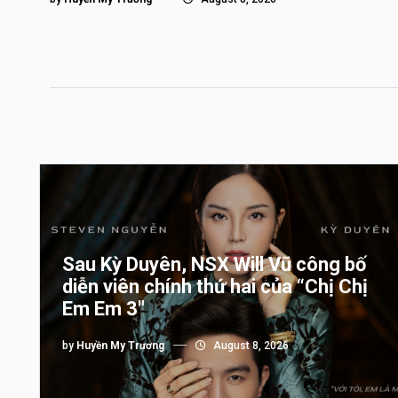
Sau Kỳ Duyên, NSX Will Vũ công bố
diễn viên chính thứ hai của “Chị Chị
Em Em 3″
by
Huyền My Trương
August 8, 2026