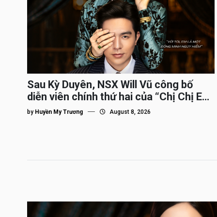
Sau Kỳ Duyên, NSX Will Vũ công bố
diễn viên chính thứ hai của “Chị Chị Em
Em 3″
by
Huyền My Trương
August 8, 2026