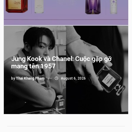
Jung Kook và Chanel: Cuộc gặp gỡ
mang tên 1957
by
Thai Khang Pham
August 6, 2026