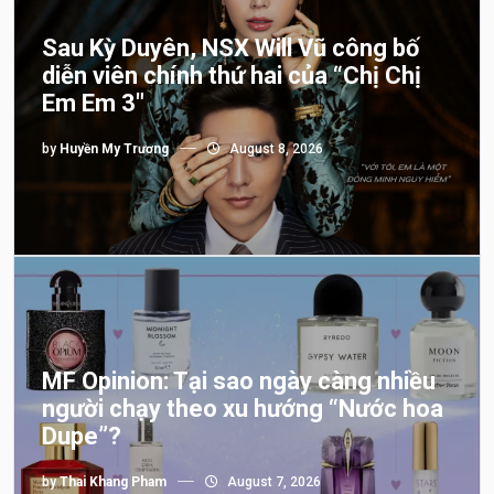
Sau Kỳ Duyên, NSX Will Vũ công bố
diễn viên chính thứ hai của “Chị Chị
Em Em 3″
by
Huyền My Trương
August 8, 2026
MF Opinion: Tại sao ngày càng nhiều
người chạy theo xu hướng “Nước hoa
Dupe”?
by
Thai Khang Pham
August 7, 2026