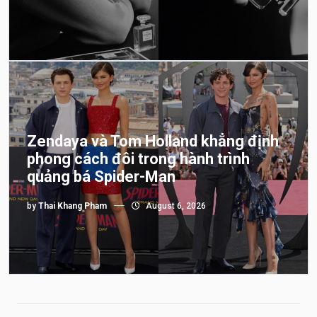
Zendaya và Tom Holland khẳng định
phong cách đôi trong hành trình
quảng bá Spider-Man
by
Thai Khang Pham
August 6, 2026