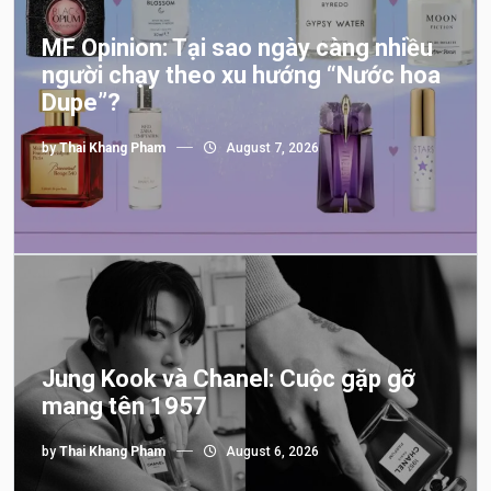
MF Opinion: Tại sao ngày càng nhiều
người chạy theo xu hướng “Nước hoa
Dupe”?
by
Thai Khang Pham
August 7, 2026
Jung Kook và Chanel: Cuộc gặp gỡ
mang tên 1957
by
Thai Khang Pham
August 6, 2026