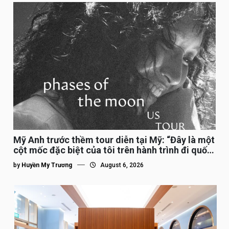
Mỹ Anh trước thềm tour diễn tại Mỹ: “Đây là một
cột mốc đặc biệt của tôi trên hành trình đi quốc
tế”
by
Huyền My Trương
August 6, 2026