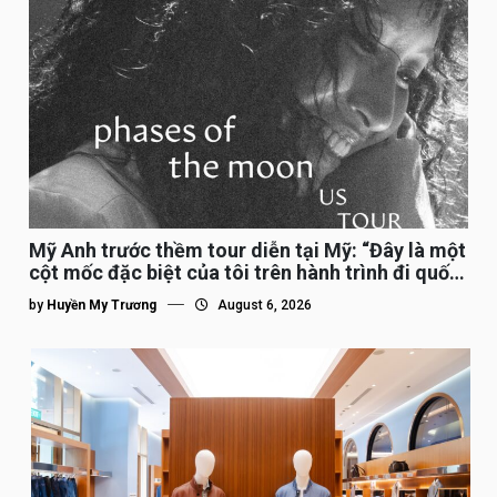
Mỹ Anh trước thềm tour diễn tại Mỹ: “Đây là một
cột mốc đặc biệt của tôi trên hành trình đi quốc
tế”
by
Huyền My Trương
August 6, 2026