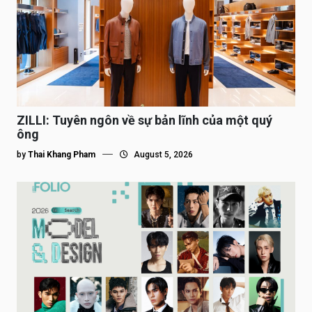
ZILLI: Tuyên ngôn về sự bản lĩnh của một quý
ông
by
Thai Khang Pham
August 5, 2026