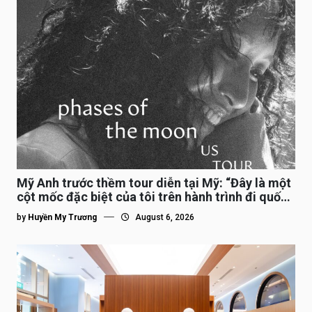
Mỹ Anh trước thềm tour diễn tại Mỹ: “Đây là một
cột mốc đặc biệt của tôi trên hành trình đi quốc
tế”
by
Huyền My Trương
August 6, 2026