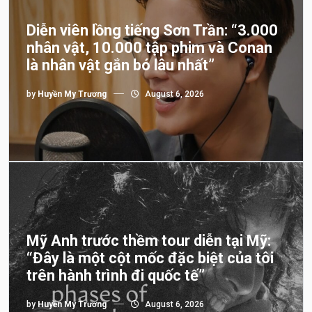
Diễn viên lồng tiếng Sơn Trần: “3.000
nhân vật, 10.000 tập phim và Conan
là nhân vật gắn bó lâu nhất”
by
Huyền My Trương
August 6, 2026
Mỹ Anh trước thềm tour diễn tại Mỹ:
“Đây là một cột mốc đặc biệt của tôi
trên hành trình đi quốc tế”
by
Huyền My Trương
August 6, 2026