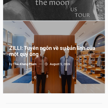
ZILLI: Tuyên ngôn về sự bản lĩnh của
một quý ông
by
Thai Khang Pham
August 5, 2026