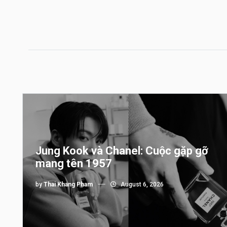
Jung Kook và Chanel: Cuộc gặp gỡ
mang tên 1957
by
Thai Khang Pham
August 6, 2026