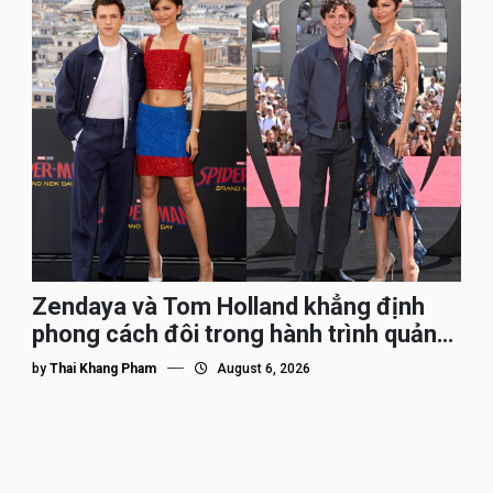
Zendaya và Tom Holland khẳng định
phong cách đôi trong hành trình quảng
bá Spider-Man
by
Thai Khang Pham
August 6, 2026