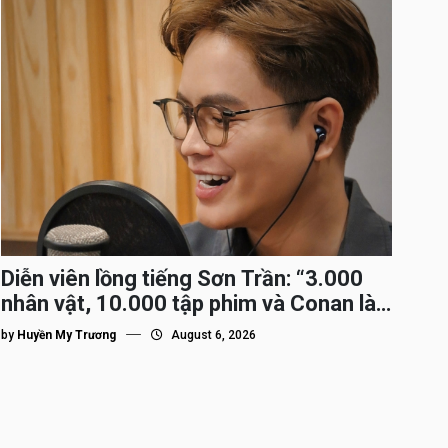
Diễn viên lồng tiếng Sơn Trần: “3.000
nhân vật, 10.000 tập phim và Conan là
nhân vật gắn bó lâu nhất”
by
Huyền My Trương
August 6, 2026