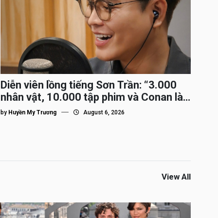
Diễn viên lồng tiếng Sơn Trần: “3.000
nhân vật, 10.000 tập phim và Conan là
nhân vật gắn bó lâu nhất”
by
Huyền My Trương
August 6, 2026
View All