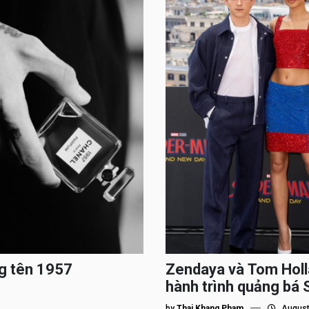
g tên 1957
Zendaya và Tom Holl
hành trình quảng bá
by
Thai Khang Pham
August