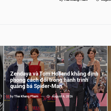
Zendaya và Tom Holland khẳng định
phong cách đôi trong hành trình
quảng bá Spider-Man
by
Thai Khang Pham
August 6, 2026