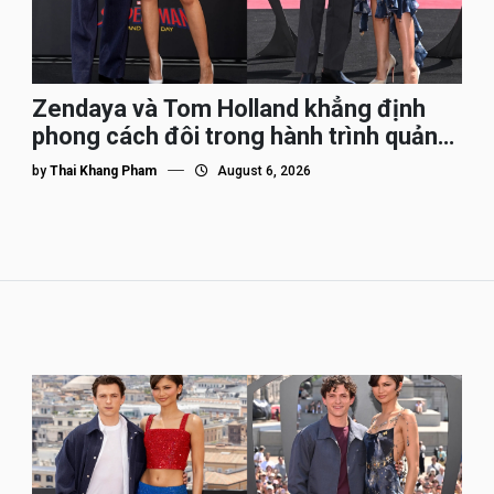
Zendaya và Tom Holland khẳng định
phong cách đôi trong hành trình quảng
bá Spider-Man
by
Thai Khang Pham
August 6, 2026