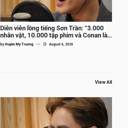
Diễn viên lồng tiếng Sơn Trần: “3.000
nhân vật, 10.000 tập phim và Conan là
nhân vật gắn bó lâu nhất”
by
Huyền My Trương
August 6, 2026
View All