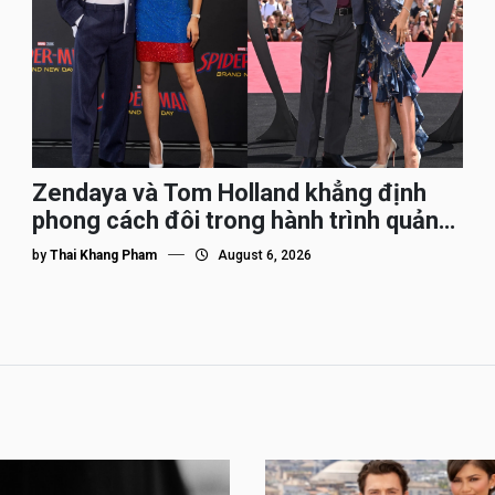
Zendaya và Tom Holland khẳng định
phong cách đôi trong hành trình quảng
bá Spider-Man
by
Thai Khang Pham
August 6, 2026