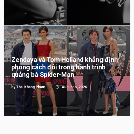
Zendaya và Tom Holland khẳng định
phong cách đôi trong hành trình
quảng bá Spider-Man
by
Thai Khang Pham
August 6, 2026