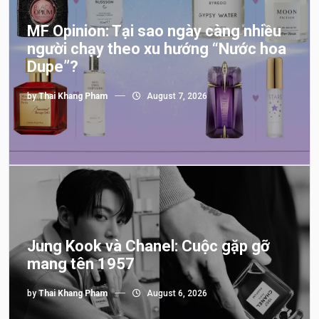
MF Opinion: Tại sao ngày càng nhiều
người chạy theo xu hướng “Nước hoa
Dupe”?
by
Thai Khang Pham
August 7, 2026
Jung Kook và Chanel: Cuộc gặp gỡ
mang tên 1957
by
Thai Khang Pham
August 6, 2026