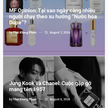
MF Opinion: Tại sao ngày càng nhiều
người chạy theo xu hướng “Nước hoa
Dupe”?
by
Thai Khang Pham
August 7, 2026
Jung Kook và Chanel: Cuộc gặp gỡ
mang tên 1957
by
Thai Khang Pham
August 6, 2026