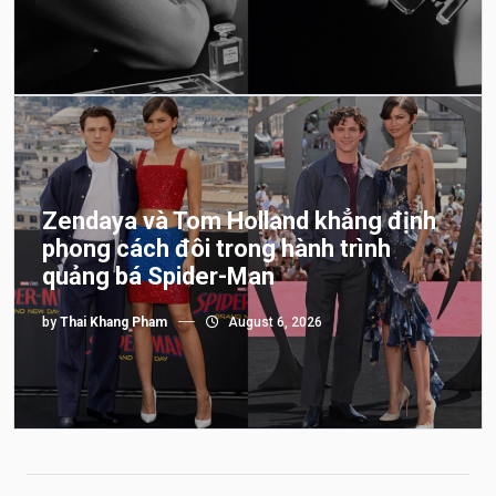
Zendaya và Tom Holland khẳng định
phong cách đôi trong hành trình
quảng bá Spider-Man
by
Thai Khang Pham
August 6, 2026