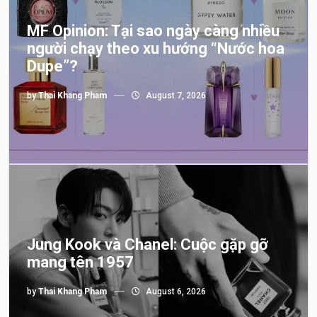
MF Opinion: Tại sao ngày càng nhiều
người chạy theo xu hướng “Nước hoa
Dupe”?
by
Thai Khang Pham
August 7, 2026
Jung Kook và Chanel: Cuộc gặp gỡ
mang tên 1957
by
Thai Khang Pham
August 6, 2026