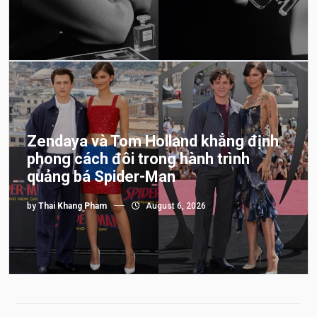
Zendaya và Tom Holland khẳng định
phong cách đôi trong hành trình
quảng bá Spider-Man
by
Thai Khang Pham
August 6, 2026